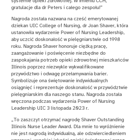
systemie opieki zdrowotnej. W imieniu CCH,
gratulacje dla dr Peters i całego zespołu!”
Nagroda została nazwana na cześć emerytowanej
dziekan UIC College of Nursing, dr Joan Shaver, która
ustanowiła wydarzenie Power of Nursing Leadership,
aby uczcić doskonałość w pielęgniarstwie od 1998
roku. Nagroda Shaver honoruje ciężką pracę,
zaangażowanie i poświęcenie niezbędne do
zaspokajania potrzeb opieki zdrowotnej mieszkańców
Illinois poprzez niezwykle wykwalifikowane
przywództwo i odwagę przełamywania barier.
Symbolizuje ona świętowanie indywidualnych
osiągnięć i reprezentuje doskonałość w przywództwie
pielęgniarskim dla naszego stanu. Nagroda została
wręczona podczas wydarzenia Power of Nursing
Leadership UIC 3 listopada 2023 r.
„To zaszczyt otrzymać nagrodę Shaver Outstanding
Illinois Nurse Leader Award. Dla mnie to wyróżnienie
nie jest nagrodą indywidualną, ale odzwierciedleniem