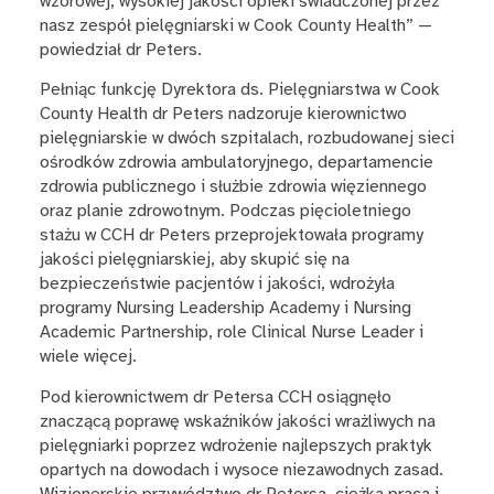
wzorowej, wysokiej jakości opieki świadczonej przez
nasz zespół pielęgniarski w Cook County Health” —
powiedział dr Peters.
Pełniąc funkcję Dyrektora ds. Pielęgniarstwa
w Cook
County Health dr Peters nadzoruje kierownictwo
pielęgniarskie w dwóch szpitalach, rozbudowanej sieci
ośrodków zdrowia ambulatoryjnego, departamencie
zdrowia publicznego i służbie zdrowia więziennego
oraz planie zdrowotnym.
Podczas pięcioletniego
stażu w CCH dr Peters przeprojektowała programy
jakości pielęgniarskiej, aby skupić się na
bezpieczeństwie pacjentów i jakości, wdrożyła
programy Nursing Leadership Academy i Nursing
Academic Partnership, role Clinical Nurse Leader i
wiele więcej.
Pod kierownictwem dr Petersa CCH osiągnęło
znaczącą poprawę wskaźników jakości wrażliwych na
pielęgniarki poprzez wdrożenie najlepszych praktyk
opartych na dowodach i wysoce niezawodnych zasad.
Wizjonerskie przywództwo dr Petersa, ciężka praca i