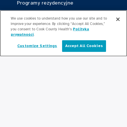
Programy rezydencyjne
Graduate Medical
We use cookies to understand how you use our site and to
Education/Professional Education
improve your experience. By clicking “Accept All Cookies,”
you consent to Cook County Health's
Polityka
Fundusz stypendialny Provident
prywatności
.
Customize Settings
Accept All Cookies
Polski
Skontaktuj się z nami
Skontaktuj się z nami
Bądź na bieżąco
Redakcja
Informacje prasowe
Podcasty
Relacje społeczne