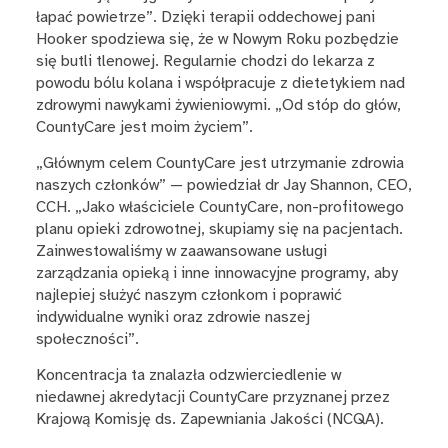
łapać powietrze”. Dzięki terapii oddechowej pani
Hooker spodziewa się, że w Nowym Roku pozbędzie
się butli tlenowej. Regularnie chodzi do lekarza z
powodu bólu kolana i współpracuje z dietetykiem nad
zdrowymi nawykami żywieniowymi. „Od stóp do głów,
CountyCare jest moim życiem”.
„Głównym celem CountyCare jest utrzymanie zdrowia
naszych członków” — powiedział dr Jay Shannon, CEO,
CCH. „Jako właściciele CountyCare, non-profitowego
planu opieki zdrowotnej, skupiamy się na pacjentach.
Zainwestowaliśmy w zaawansowane usługi
zarządzania opieką i inne innowacyjne programy, aby
najlepiej służyć naszym członkom i poprawić
indywidualne wyniki oraz zdrowie naszej
społeczności”.
Koncentracja ta znalazła odzwierciedlenie w
niedawnej akredytacji CountyCare przyznanej przez
Krajową Komisję ds. Zapewniania Jakości (NCQA).