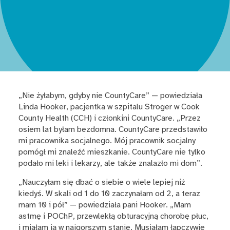
„Nie żyłabym, gdyby nie CountyCare” — powiedziała
Linda Hooker, pacjentka w szpitalu Stroger w Cook
County Health (CCH) i członkini CountyCare. „Przez
osiem lat byłam bezdomna. CountyCare przedstawiło
mi pracownika socjalnego. Mój pracownik socjalny
pomógł mi znaleźć mieszkanie. CountyCare nie tylko
podało mi leki i lekarzy, ale także znalazło mi dom”.
„Nauczyłam się dbać o siebie o wiele lepiej niż
kiedyś. W skali od 1 do 10 zaczynałam od 2, a teraz
mam 10 i pół” — powiedziała pani Hooker. „Mam
astmę i POChP, przewlekłą obturacyjną chorobę płuc,
i miałam ją w najgorszym stanie. Musiałam łapczywie