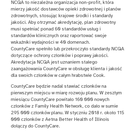
NCQA to niezależna organizacja non-profit, która
mierzy jakość dostawców opieki zdrowotnej i planów
zdrowotnych, stosując krajowe środki i standardy
jakości. Aby otrzymać akredytację, plan zdrowotny
musi spełniać ponad 60 standardów usług i
standardów klinicznych oraz raportować swoje
wskaźniki wydajności w 40 domenach.
CountyCare spełniło lub przekroczyło standardy NCQA
dotyczące ochrony członków i poprawy jakości.
Akredytacja NCQA jest uznaniem stałego
zaangażowania CountyCare w obsługę klienta i jakość
dla swoich członków w całym hrabstwie Cook.
CountyCare będzie nadal stawiać członków na
pierwszym miejscu w miarę rozwoju planu. W zeszłym
miesiącu CountyCare powitało 160 000 nowych
członków z Family Health Network, co dało w sumie
295 000 członków planu. W styczniu 2018 r. około 115
000 członków z Aetna Better Health of Illinois
dołączy do CountyCare.