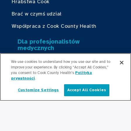
Hrabstwa Cook
Brać w czymś udział
Współpraca z Cook County Health
Dla profesjonalistów
medycznych
Programy stypendialne
We use cookies to understand how you use our site and to
improve your experience. By clicking “Accept All Cookies,”
Programy rezydencyjne
you consent to Cook County Health's
Polityka
prywatności
.
Graduate Medical
Education/Professional Education
Customize Settings
Accept All Cookies
Polski
Fundusz stypendialny Provident
Skontaktuj się z nami
Skontaktuj się z nami