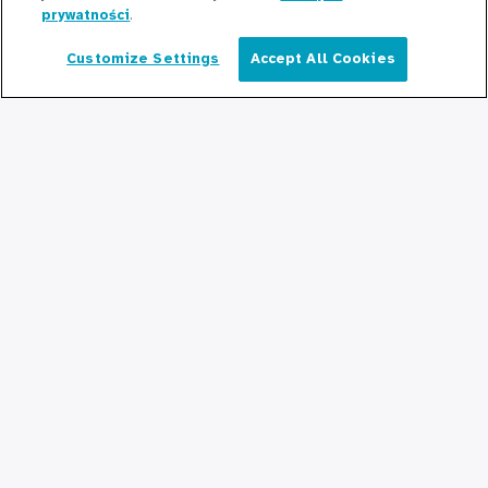
prywatności
.
Współpraca z Cook County Health
Customize Settings
Accept All Cookies
Polski
Dla profesjonalistów
medycznych
Programy stypendialne
Programy rezydencyjne
Graduate Medical
Education/Professional Education
Fundusz stypendialny Provident
Skontaktuj się z nami
Skontaktuj się z nami