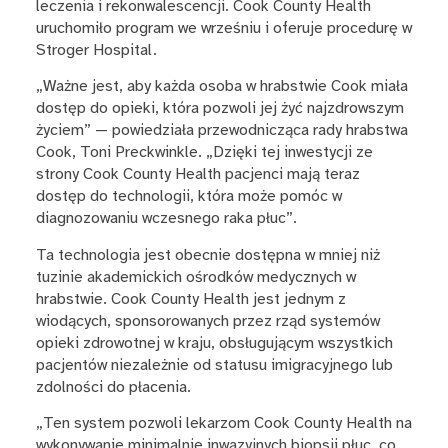
leczenia i rekonwalescencji. Cook County Health
uruchomiło program we wrześniu i oferuje procedurę w
Stroger Hospital.
„Ważne jest, aby każda osoba w hrabstwie Cook miała
dostęp do opieki, która pozwoli jej żyć najzdrowszym
życiem” — powiedziała przewodnicząca rady hrabstwa
Cook, Toni Preckwinkle. „Dzięki tej inwestycji ze
strony Cook County Health pacjenci mają teraz
dostęp do technologii, która może pomóc w
diagnozowaniu wczesnego raka płuc”.
Ta technologia jest obecnie dostępna w mniej niż
tuzinie akademickich ośrodków medycznych w
hrabstwie. Cook County Health jest jednym z
wiodących, sponsorowanych przez rząd systemów
opieki zdrowotnej w kraju, obsługującym wszystkich
pacjentów niezależnie od statusu imigracyjnego lub
zdolności do płacenia.
„Ten system pozwoli lekarzom Cook County Health na
wykonywanie minimalnie inwazyjnych biopsji płuc, co