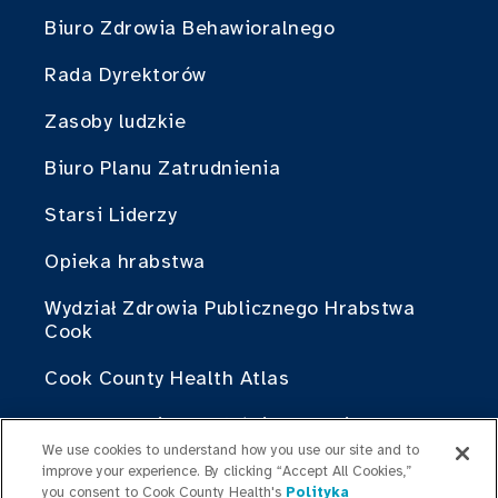
Biuro Zdrowia Behawioralnego
Rada Dyrektorów
Zasoby ludzkie
Biuro Planu Zatrudnienia
Starsi Liderzy
Opieka hrabstwa
Wydział Zdrowia Publicznego Hrabstwa
Cook
Cook County Health Atlas
Instytut Zmian w Służbie Zdrowia
Hrabstwa Cook
We use cookies to understand how you use our site and to
improve your experience. By clicking “Accept All Cookies,”
Brać w czymś udział
you consent to Cook County Health's
Polityka