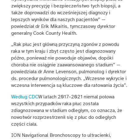
zwiększy precyzję i bezpieczeństwo tych biopsji, a
także doprowadzi do wcześniejszej diagnozy i
lepszych wyników dla naszych pacjentów” —
powiedział dr Erik Mikaitis, tymczasowy dyrektor
generalny Cook County Health.
„Rak płuc jest główną przyczyną zgonów z powodu
raka w tym kraju i zbyt często jest diagnozowany
późno, ponieważ nie powoduje objawów, dopóki
choroba nie osiągnie zaawansowanego stadium” —
powiedziała dr Anne Levenson, pulmonolog i dyrektor
ds. procedur pulmonologicznych. „Wczesne wykrycie i
wczesna interwencja są kluczowe dla ratowania życia”.
Według CDC
W latach 2017–2021 niemal połowa
wszystkich przypadków raka płuc została
zdiagnozowana w stadium odległym, co oznacza, że
nowotwór rozprzestrzenił się z płuc do odległych
części ciała.
ION Navigational Bronchoscopy to ultracienki,