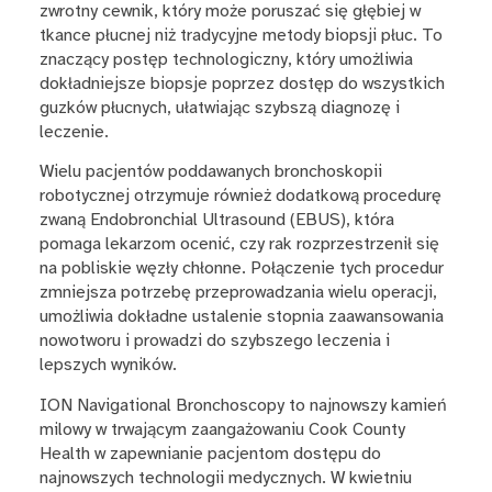
zwrotny cewnik, który może poruszać się głębiej w
tkance płucnej niż tradycyjne metody biopsji płuc. To
znaczący postęp technologiczny, który umożliwia
dokładniejsze biopsje poprzez dostęp do wszystkich
guzków płucnych, ułatwiając szybszą diagnozę i
leczenie.
Wielu pacjentów poddawanych bronchoskopii
robotycznej otrzymuje również dodatkową procedurę
zwaną Endobronchial Ultrasound (EBUS), która
pomaga lekarzom ocenić, czy rak rozprzestrzenił się
na pobliskie węzły chłonne. Połączenie tych procedur
zmniejsza potrzebę przeprowadzania wielu operacji,
umożliwia dokładne ustalenie stopnia zaawansowania
nowotworu i prowadzi do szybszego leczenia i
lepszych wyników.
ION Navigational Bronchoscopy to najnowszy kamień
milowy w trwającym zaangażowaniu Cook County
Health w zapewnianie pacjentom dostępu do
najnowszych technologii medycznych. W kwietniu