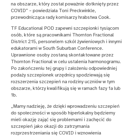
na obszarze, który został poważnie dotknięty przez
COVID” – powiedziała Toni Preckwinkle,
przewodnicząca rady komisarzy hrabstwa Cook.
TF Educational POD zapewni szczepionki tysiącom
osób, które są pracownikami Thornton Fractional
District 215, personelem szkół żywieniowych i innymi
edukatorami w South Suburban Conference.
Uprawnione osoby zostaną skontaktowane przez
Thornton Fractional w celu ustalenia harmonogramu.
Po zakończeniu tej grupy i założeniu odpowiedniej
podaży szczepionek urzędnicy spodziewają się
rozszerzenia szczepień na rodziny uczniów w tym
obszarze, którzy kwalifikują się w ramach fazy 1a lub
1b.
„Mamy nadzieję, że dzięki wprowadzeniu szczepień
do społeczności w sposób hiperlokalny będziemy
mieli okazję zająć się problemami i zachęcić do
szczepień jako okazji do zatrzymania
rozprzestrzeniania się COVID i wznowienia