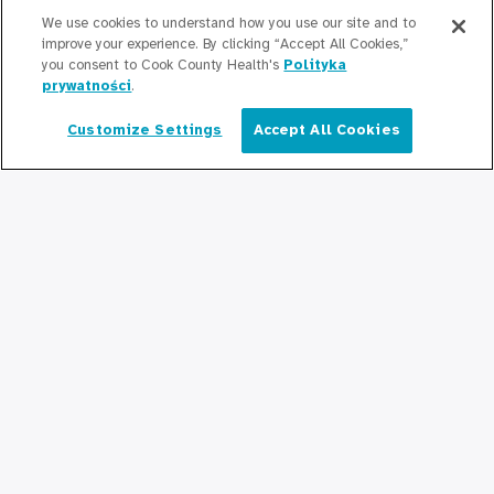
Skontaktuj się z nami
We use cookies to understand how you use our site and to
improve your experience. By clicking “Accept All Cookies,”
you consent to Cook County Health's
Polityka
prywatności
.
Bądź na bieżąco
Customize Settings
Accept All Cookies
Redakcja
Polski
Informacje prasowe
Podcasty
Relacje społeczne
Połącz się z nami