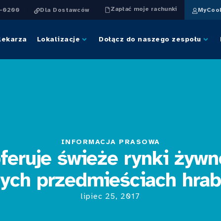
Zapłać moje rachunki
4-0200
Dla Dostawców
MyCook
lekarza
Lokalizacje
Dołącz do naszego zespołu
INFORMACJA PRASOWA
feruje świeże rynki żywn
ych przedmieściach hra
lipiec 25, 2017