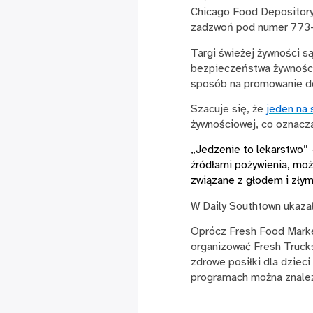
Chicago Food Depositor
zadzwoń pod numer 773-
Targi świeżej żywności s
bezpieczeństwa żywności
sposób na promowanie d
Szacuje się, że
jeden na 
żywnościowej, co oznacza,
„Jedzenie to lekarstwo”
źródłami pożywienia, moż
związane z głodem i zły
W Daily Southtown ukazał
Oprócz Fresh Food Marke
organizować Fresh Truck
zdrowe posiłki dla dzieci
programach można znaleź