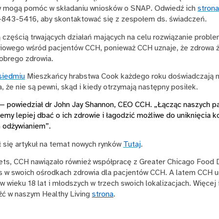
y mogą pomóc w składaniu wniosków o SNAP. Odwiedź ich
strona
843-5416, aby skontaktować się z zespołem ds. świadczeń.
ą częścią trwających działań mających na celu rozwiązanie probl
owego wśród pacjentów CCH, ponieważ CCH uznaje, że zdrowa ż
obrego zdrowia.
siedmiu
Mieszkańcy hrabstwa Cook każdego roku doświadczają 
 że nie są pewni, skąd i kiedy otrzymają następny posiłek.
 — powiedział dr John Jay Shannon, CEO CCH. „Łącząc naszych p
emy lepiej dbać o ich zdrowie i łagodzić możliwe do uniknięcia
m odżywianiem”.
 się artykuł na temat nowych rynków
Tutaj
.
ts, CCH nawiązało również współpracę z Greater Chicago Food D
s w swoich ośrodkach zdrowia dla pacjentów CCH. A latem CCH 
 w wieku 18 lat i młodszych w trzech swoich lokalizacjach. Więcej 
ć w naszym Healthy Living
strona
.