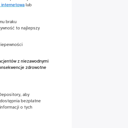
 internetowa
lub
emu braku
ywność to najlepszy
niepewności
acjentów z niezawodnymi
 konsekwencje zdrowotne
epository, aby
udostępnia bezpłatne
informacji o tych