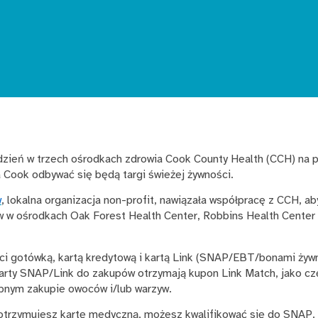
ydzień w trzech ośrodkach zdrowia Cook County Health (CCH) na 
 Cook odbywać się będą targi świeżej żywności.
w
, lokalna organizacja non-profit, nawiązała współpracę z CCH, a
w w ośrodkach Oak Forest Health Center, Robbins Health Center 
ci gotówką, kartą kredytową i kartą Link (SNAP/EBT/bonami ży
karty SNAP/Link do zakupów otrzymają kupon Link Match, jako c
tępnym zakupie owoców i/lub warzyw.
otrzymujesz kartę medyczną, możesz kwalifikować się do SNAP. 