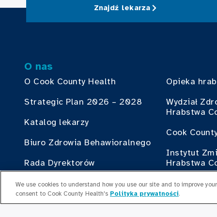
Znajdź lekarza
O nas
O Cook County Health
Opieka hra
Strategic Plan 2026 – 2028
Wydział Zdr
Hrabstwa C
Katalog lekarzy
Cook County
Biuro Zdrowia Behawioralnego
Instytut Zm
Rada Dyrektorów
Hrabstwa C
Zasoby ludzkie
Brać w czym
We use cookies to understand how you use our site and to improve your 
consent to Cook County Health's
Polityka prywatności
.
Biuro Planu Zatrudnienia
Współpraca 