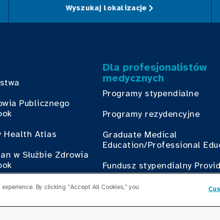
Wyszukaj lokalizacje
Dla profesjonalistów
medycznych
bstwa
Programy stypendialne
owia Publicznego
ook
Programy rezydencyjne
 Health Atlas
Graduate Medical
Education/Professional Edu
ian w Służbie Zdrowia
ook
Fundusz stypendialny Provi
ś udział
experience. By clicking “Accept All Cookies,” you
Cus
Skontaktuj się z nami
z Cook County Health
Skontaktuj się z nami