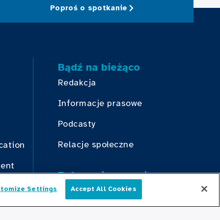
Poproś o spotkanie
Bądź na bieżąco
Redakcja
Informacje prasowe
Podcasty
Relacje społeczne
cation
dent
Połącz się z nami
tomize Settings
Accept All Cookies
Polski