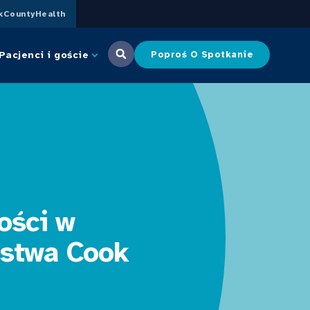
CountyHealth
Pacjenci i goście
Poproś O Spotkanie
ości w
bstwa Cook