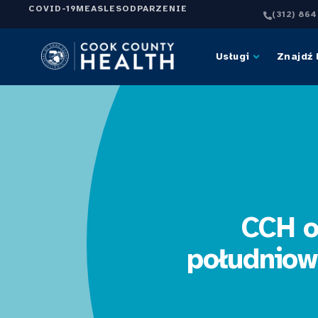
COVID-19
MEASLES
ODPARZENIE
(312) 86
Usługi
Znajdź 
CCH o
południow