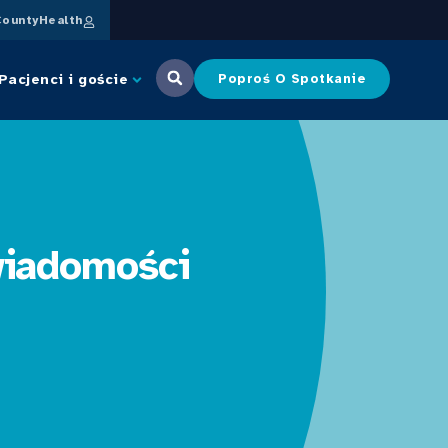
ountyHealth
Pacjenci i goście
Poproś O Spotkanie
wiadomości