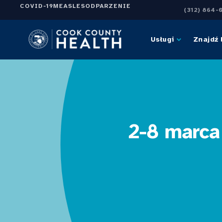
COVID-19
MEASLES
ODPARZENIE
(312) 864-
Usługi
Znajdź 
2-8 marca