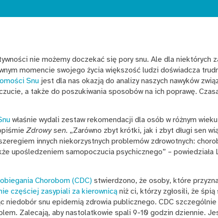
ktywności nie możemy doczekać się pory snu. Ale dla niektórych 
pewnym momencie swojego życia większość ludzi doświadcza trudn
domości Snu
jest dla nas okazją do analizy naszych nawyków zwią
zucie, a także do poszukiwania sposobów na ich poprawę. Czasa
Snu
właśnie wydali zestaw rekomendacji dla osób w różnym wieku
sopiśmie
Zdrowy sen.
„Zarówno zbyt krótki, jak i zbyt długi sen w
 szeregiem innych niekorzystnych problemów zdrowotnych: chorob
także upośledzeniem samopoczucia psychicznego” – powiedziała L
apobiegania Chorobom (CDC)
stwierdzono, że osoby, które przyzna
ie częściej zasypiali za kierownicą
niż ci, którzy zgłosili, że śp
ąc niedobór snu epidemią zdrowia publicznego. CDC szczególnie
blem. Zalecają, aby nastolatkowie spali 9-10 godzin dziennie. Je