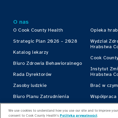
O nas
O Cook County Health
Opieka hra
Strategic Plan 2026 – 2028
Wydział Zdr
Hrabstwa C
Katalog lekarzy
Cook County
Biuro Zdrowia Behawioralnego
Instytut Zm
Rada Dyrektorów
Hrabstwa C
Zasoby ludzkie
Brać w czym
Biuro Planu Zatrudnienia
Współpraca 
Starsi Liderzy
We use cookies to understand how you use our site and to improve your 
consent to Cook County Health's
Polityka prywatności
.