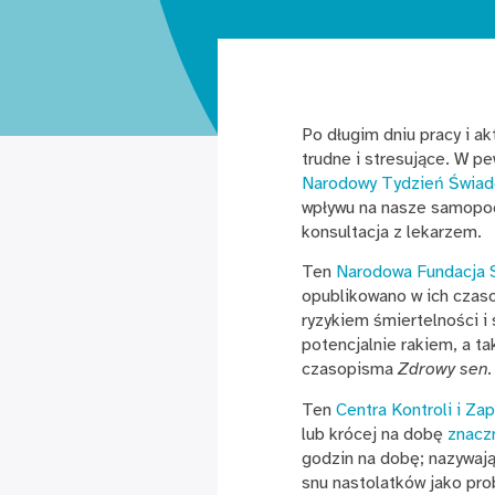
Po długim dniu pracy i a
trudne i stresujące. W 
Narodowy Tydzień Świa
wpływu na nasze samopoc
konsultacja z lekarzem.
Ten
Narodowa Fundacja 
opublikowano w ich cza
ryzykiem śmiertelności i
potencjalnie rakiem, a 
czasopisma
Zdrowy sen.
Ten
Centra Kontroli i Z
lub krócej na dobę
znaczn
godzin na dobę; nazywaj
snu nastolatków jako pro