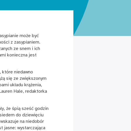
zasypianie może być
ości z zasypianiem.
zanych ze snem i ich
mi konieczna jest
, które niedawno
iążą się ze zwiększonym
ami układu krążenia,
auren Hale, redaktorka
ły, że śpią sześć godzin
ią siedem do dziewięciu
 wskazuje na niedobór
st jasne: wystarczająca