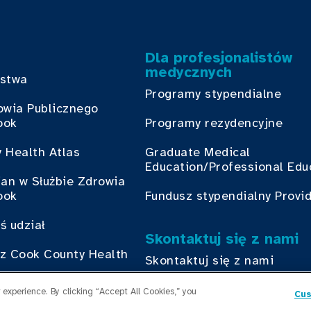
Dla profesjonalistów
medycznych
bstwa
Programy stypendialne
owia Publicznego
ook
Programy rezydencyjne
 Health Atlas
Graduate Medical
Education/Professional Edu
ian w Służbie Zdrowia
ook
Fundusz stypendialny Provi
ś udział
Skontaktuj się z nami
z Cook County Health
Skontaktuj się z nami
experience. By clicking “Accept All Cookies,” you
Cus