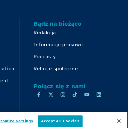
Bądź na bieżąco
Redakcja
Informacje prasowe
Podcasty
cation
Relacje społeczne
dent
Połącz się z nami
tomize Settings
Accept All Cookies
Polski