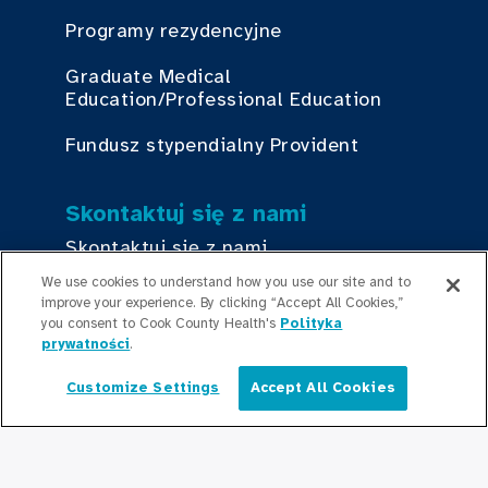
Programy rezydencyjne
Graduate Medical
Education/Professional Education
Fundusz stypendialny Provident
Skontaktuj się z nami
Skontaktuj się z nami
We use cookies to understand how you use our site and to
improve your experience. By clicking “Accept All Cookies,”
Bądź na bieżąco
you consent to Cook County Health's
Polityka
prywatności
.
Redakcja
Customize Settings
Accept All Cookies
Polski
Informacje prasowe
Podcasty