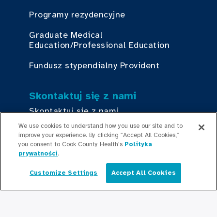
Programy rezydencyjne
Graduate Medical
Education/Professional Education
Fundusz stypendialny Provident
Skontaktuj się z nami
Skontaktuj się z nami
We use cookies to understand how you use our site and to
improve your experience. By clicking “Accept All Cookies,”
Bądź na bieżąco
you consent to Cook County Health's
Polityka
prywatności
.
Redakcja
Customize Settings
Accept All Cookies
Polski
Informacje prasowe
Podcasty