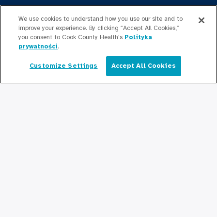
Bądź na bieżąco
We use cookies to understand how you use our site and to
Redakcja
improve your experience. By clicking “Accept All Cookies,”
you consent to Cook County Health's
Polityka
Informacje prasowe
prywatności
.
Customize Settings
Accept All Cookies
Podcasty
Polski
Relacje społeczne
Połącz się z nami