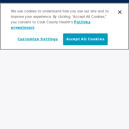
Bądź na bieżąco
We use cookies to understand how you use our site and to
Redakcja
improve your experience. By clicking “Accept All Cookies,”
you consent to Cook County Health's
Polityka
Informacje prasowe
prywatności
.
Customize Settings
Accept All Cookies
Podcasty
Polski
Relacje społeczne
Połącz się z nami