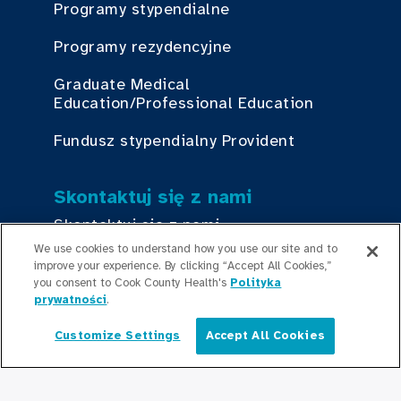
Programy stypendialne
Programy rezydencyjne
Graduate Medical
Education/Professional Education
Fundusz stypendialny Provident
Skontaktuj się z nami
Skontaktuj się z nami
We use cookies to understand how you use our site and to
improve your experience. By clicking “Accept All Cookies,”
you consent to Cook County Health's
Polityka
Bądź na bieżąco
prywatności
.
Redakcja
Customize Settings
Accept All Cookies
Polski
Informacje prasowe
Podcasty