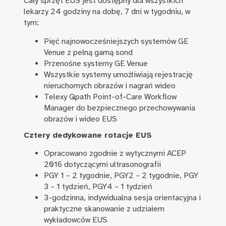
Cały sprzęt EUS jest dostępny dla wszystkich
lekarzy 24 godziny na dobę, 7 dni w tygodniu, w
tym:
Pięć najnowocześniejszych systemów GE
Venue z pełną gamą sond
Przenośne systemy GE Venue
Wszystkie systemy umożliwiają rejestrację
nieruchomych obrazów i nagrań wideo
Telexy Qpath Point-of-Care Workflow
Manager do bezpiecznego przechowywania
obrazów i wideo EUS
Cztery dedykowane rotacje EUS
Opracowano zgodnie z wytycznymi ACEP
2016 dotyczącymi ultrasonografii
PGY 1 – 2 tygodnie, PGY2 – 2 tygodnie, PGY
3 – 1 tydzień, PGY4 – 1 tydzień
3-godzinna, indywidualna sesja orientacyjna i
praktyczne skanowanie z udziałem
wykładowców EUS