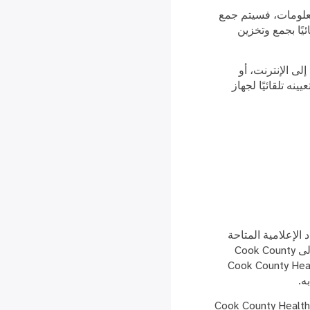
و تنزيل المعلومات، فسيتم جمع
يًا بجمع وتخزين
اب وصول خاص إلى الإنترنت، أو
امعة) وعنوان IP (عنوان IP هو رقم يتم تعيينه تلقائيًا لجهاز
لإعلامية المتاحة
على موقعنا الإلكتروني، وتحسين خدمة العملاء بشكل عام. إذا تم إرسال رسالة بريد إلكتروني إلى Cook County
تكمال استبيان أو نموذج أو أي استطلاع آخر عبر الإنترنت موجود على موقع Cook County Health
لا تقوم Cook County Health بالكشف عن أو تقديم أو بيع أو نقل أي معلومات حول زوار موقع Cook County Health