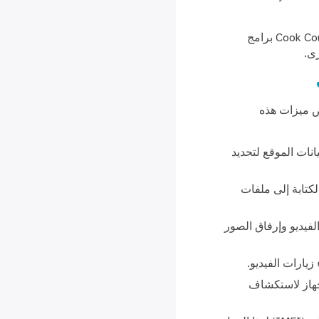
لأغراض أمن الموقع ولضمان بقاء هذه الخدمة متاحة لجميع المستخدمين، تستخدم Cook County Health برامج
رى.
بيق
ض ميزات هذه
نات الموقع لتحديد
كتابة إلى ملفات
لفيديو وإرفاق الصور
يارات الفيديو.
جهاز لاستكشاف