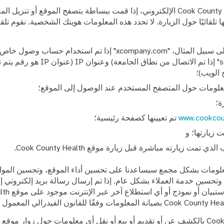
أثناء زيارة موقع Cook County Health الإلكتروني، إذا قمت ببساطة بتصفح الموقع أ
تلقائيًا حول الزيارة. لا تحدد هذه المعلومات هويتك الشخصية. نقوم تلقائ
نطاق الإنترنت (على سبيل المثال، "xcompany.com" إذا تم استخدام حس
"schoolname.edu" إذا تم الاتصال من نطاق الج
 الويب)؛
علومات حول المتصفح المستخدم عند الوصول إلى الموقع؛
ة؛
www.cookcou
تم تعيينها كصفحة رئيسية؛
 زيارتها؛ و
 تمت زيارته مباشرة قبل زيارة موقع Cook County Health.
لومات بشكل مجمع سيساعدنا على تحسين أداء الموقع، وتحسين المواد ا
Health أو تم اس