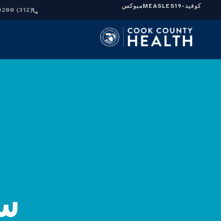
كوفيد-19
MEASLES
مبوكس
(312) 864-0200
س