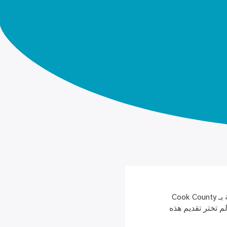
نشكرك على زيارة موقع Cook County Health الإلكتروني ومراجعة سياسة الخصوصية الخاصة بـ Cook County
وني ما لم تختر تقديم هذه