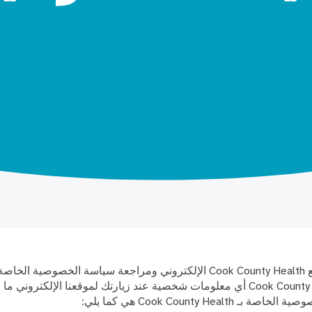
Health. لا تجمع Cook County Health أي معلومات شخصية عند زيارتك لموقعنا الإلكتر
Cook County Heal هي كما يلي: