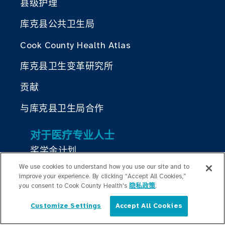
县级护理
库克县公共卫生局
Cook County Health Atlas
库克县卫生变革研究所
贡献
与库克县卫生局合作
对于医疗专业人士
奖学金计划
We use cookies to understand how you use our site and to
居住计划
improve your experience. By clicking “Accept All Cookies,”
you consent to Cook County Health's
隐私政策
.
Graduate Medical
Education/Professional Education
Customize Settings
Accept All Cookies
简体中文
公积金奖学基金