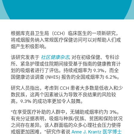
根据库克县卫生局（CCH）临床医生的一项新研究，
将戒烟服务纳入常规医疗保健访问可以对帮助人们戒
烟产生积极影响。
该研究发表于
社区健康杂志
,
对在初级保健、专科诊
所、紧急护理或住院期间接受基于指南的健康教育计
划的吸烟者进行了评估。持续戒烟率为 9.3%，而全
国健康访谈调查 (NHIS) 报告的全国戒烟率为 6.2%。
研究人员指出，考虑到 CCH 患者大多数是低收入和少
数民族，这两个因素被认为导致不良结果的风险较
高，9.3% 的成功率更加令人鼓舞。
“在享受医疗补助的人群中，无辅助戒烟率约为 3%。
有充分证据表明，吸烟与种族/民族、贫困和保险状况
之间存在差异。该人群面临的众多心理社会压力使得
戒烟更加困难，”研究作者说
Anne J. Krantz 医学博士