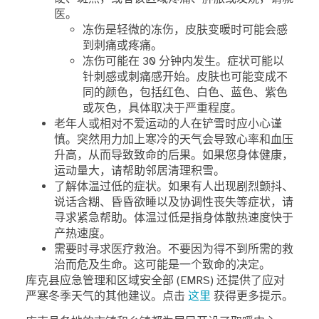
医。
冻伤是轻微的冻伤，皮肤变暖时可能会感
到刺痛或疼痛。
冻伤可能在 30 分钟内发生。症状可能以
针刺感或刺痛感开始。皮肤也可能变成不
同的颜色，包括红色、白色、蓝色、紫色
或灰色，具体取决于严重程度。
老年人或相对不爱运动的人在铲雪时应小心谨
慎。突然用力加上寒冷的天气会导致心率和血压
升高，从而导致致命的后果。如果您身体健康，
运动量大，请帮助邻居清理积雪。
了解体温过低的症状。如果有人出现剧烈颤抖、
说话含糊、昏昏欲睡以及协调性丧失等症状，请
寻求紧急帮助。体温过低是指身体散热速度快于
产热速度。
需要时寻求医疗救治。不要因为得不到所需的救
治而危及生命。这可能是一个致命的决定。
库克县应急管理和区域安全部 (EMRS) 还提供了应对
严寒冬季天气的其他建议。点击
这里
获得更多提示。