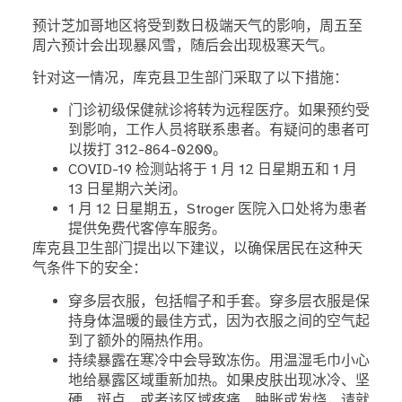
预计芝加哥地区将受到数日极端天气的影响，周五至
周六预计会出现暴风雪，随后会出现极寒天气。
针对这一情况，库克县卫生部门采取了以下措施：
门诊初级保健就诊将转为远程医疗。如果预约受
到影响，工作人员将联系患者。有疑问的患者可
以拨打 312-864-0200。
COVID-19 检测站将于 1 月 12 日星期五和 1 月
13 日星期六关闭。
1 月 12 日星期五，Stroger 医院入口处将为患者
提供免费代客停车服务。
库克县卫生部门提出以下建议，以确保居民在这种天
气条件下的安全：
穿多层衣服，包括帽子和手套。穿多层衣服是保
持身体温暖的最佳方式，因为衣服之间的空气起
到了额外的隔热作用。
持续暴露在寒冷中会导致冻伤。用温湿毛巾小心
地给暴露区域重新加热。如果皮肤出现冰冷、坚
硬、斑点，或者该区域疼痛、肿胀或发烧，请就