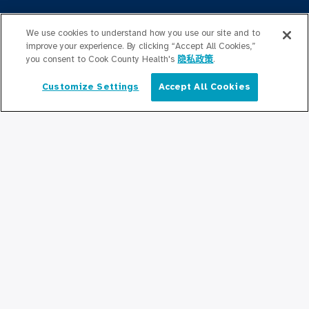
Graduate Medical
Education/Professional Education
We use cookies to understand how you use our site and to
improve your experience. By clicking “Accept All Cookies,”
you consent to Cook County Health's
隐私政策
.
公积金奖学基金
Customize Settings
Accept All Cookies
简体中文
联系我们
联系我们
保持更新
编辑部
新闻稿
播客
社区关系