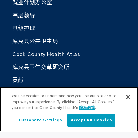
就业计划办公室
高层领导
县级护理
库克县公共卫生局
Cook County Health Atlas
库克县卫生变革研究所
贡献
与库克县卫生局合作
We use cookies to understand how you use our site and to
improve your experience. By clicking “Accept All Cookies,”
you consent to Cook County Health's
隐私政策
.
对于医疗专业人士
奖学金计划
Customize Settings
Accept All Cookies
简体中文
居住计划