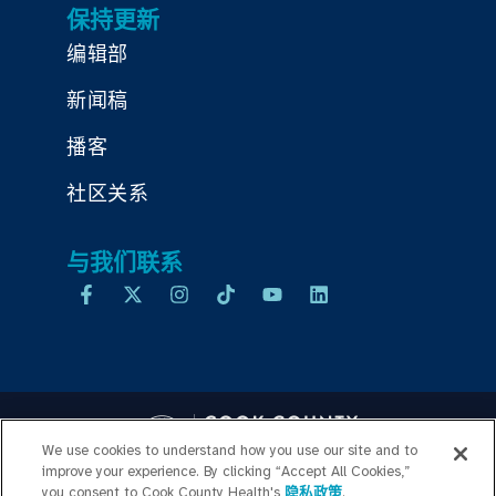
保持更新
编辑部
新闻稿
播客
社区关系
与我们联系
We use cookies to understand how you use our site and to
improve your experience. By clicking “Accept All Cookies,”
you consent to Cook County Health's
隐私政策
.
Copyright © 2026 Cook County Health. All Rights Reserved.