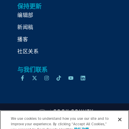
保持更新
编辑部
新闻稿
播客
社区关系
与我们联系
We use cookies to understand how you use our site and to
improve your experience. By clicking “Accept All Cookies,”