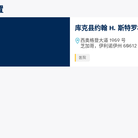
置
库克县约翰 H. 斯特
西奥格登大道 1969 号
芝加哥，伊利诺伊州 60612
医院