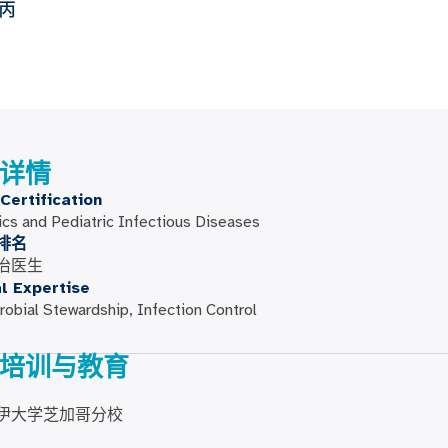
病
详情
Certification
ics and Pediatric Infectious Diseases
排名
治医生
al Expertise
robial Stewardship, Infection Control
培训与教育
伊大学芝加哥分校