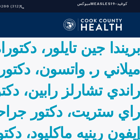
كوفيد-19
MEASLES
مبوكس
(312) 864-0200
بريندا جين تايلور، دكتو
ميلاني ر. واتسون، دكتور
راندي تشارلز رابين، دكت
راي ستريت، دكتور جراحة
إيفون رينيه ماكليود، دك