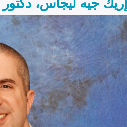
إريك جيه ليجاس، دكتور 