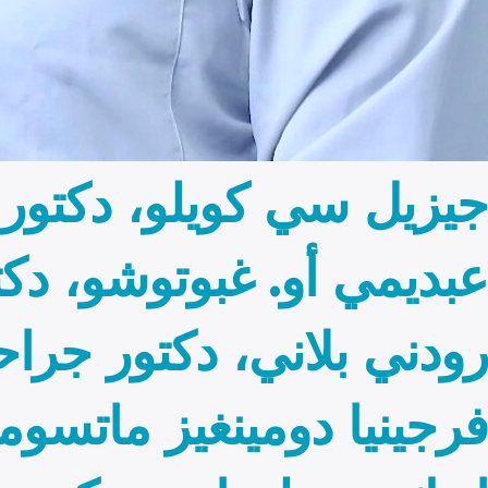
جيزيل سي كويلو، دكتور
عبديمي أو. غبوتوشو، دكت
رودني بلاني، دكتور جراح
فرجينيا دومينغيز ماتسوم