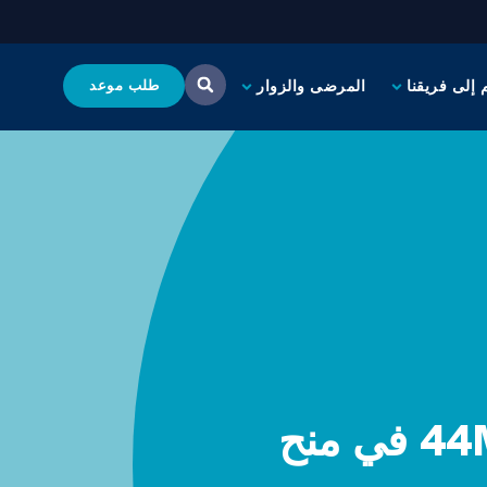
 إلى فريقنا
المرضى والزوار
طلب موعد
وزارة الصحة في مقاطعة كوك ستمنح $44M في منح