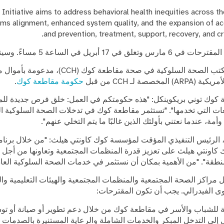
nitiative aims to address behavioral health inequities across th
ms alignment, enhanced system quality, and the expansion of acc
and prevention, treatment, support, recovery, and c
عة 5 مساءً. وسيتم إخطار الفائزين في يونيو.
هذه المبادرة، التي يقودها مكتب الصحة السلوكية ف
صة لـ CCH من قبل
حكومة مقاطعة كوك
.
وك توني بريكوينكل: "هذه حكومتكم في العمل: خلق فرص جديدة للمن
ت التي تخدمها". "تستثمر مقاطعة كوك في تدخلات الصحة السلوكية المحلية
مة، عندما نعتني بأولئك الذين غالبًا ما يتم التخلي عنهم".
، الرئيس التنفيذي المؤقت لمؤسسة كوك كاونتي هيلث: "من خلال برنام
نتي هيلث على تعزيز قدرة المنظمات المجتمعية وتعاونها من أجل تع
نطقة". "من الأهمية بمكان أن نستثمر في خدمات الصحة السلوكية العادل
مراكز الصحة المجتمعية والمنظمات المجتمعية والهيئات التعليمية وال
ى الفيدرالي. يجب أن تكون المقترحات:
ة للشباب والأسر في مقاطعة كوك من خلال دعم تطوير أو صيانة أو توس
 إلى التدخل المبكر والخدمات الشاملة والرعاية المستنيرة بالصدمات و