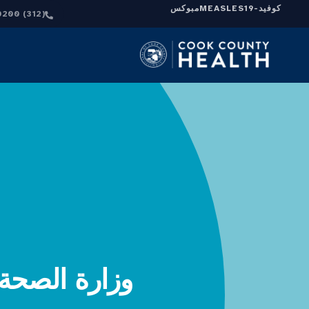
كوفيد-19
MEASLES
مبوكس
(312) 864-0200