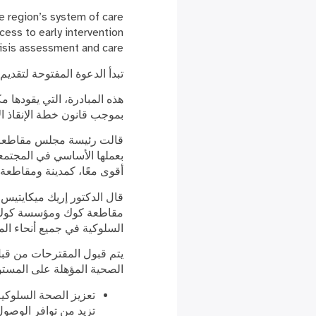
e region’s system of care
ess to early intervention
risis assessment and care.
تبدأ الدعوة المفتوحة لتقديم المقترحات في 6 مارس وتغلق في 17 أبريل في السا
بموجب قانون خطة الإنقاذ الأمريكية (ARPA) المخص
قالت رئيسة مجلس مقاطعة ك
بعملها الأساسي في المجتمعا
أقوى معًا، كمدينة ومقاطعة وأ
قال الدكتور إريك ميكايتيس
مقاطعة كوك ومؤسسة كوك كاو
السلوكية في جميع أنحاء الم
يتم قبول المقترحات من قبل 
الصحية المؤهلة على المستو
تعزيز الصحة السلوكي
تزيد من توافر الوصول