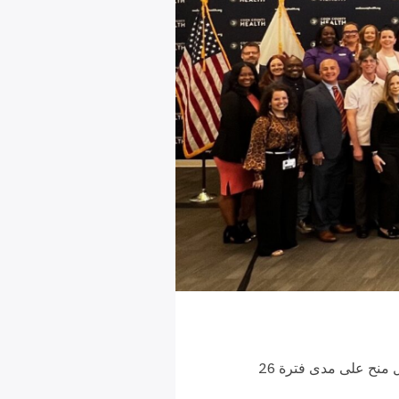
في 6 مارس، أعلن مكتب الصحة السلوكية في مقاطعة كوك أنه سيمنح $44 مليون دولار في شكل منح على مدى فترة 26