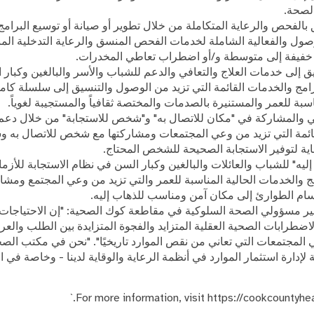
الصحة.
بالفحص والرعاية المتكاملة من خلال تطوير أو صيانة أو توسيع البرامج 
ل والفعالية الشاملة لخدمات الفحص المنسق والرعاية التدخلية المبك
 خفيفة إلى متوسطة و/أو اضطراب تعاطي المخدرات.
ق إلى خدمات العلاج والتعافي والدعم للشباب والأسر والبالغين وكبار
برامج والخدمات القائمة التي تزيد من الوصول والتنسيق إلى سلسلة كام
اسبة للعمر والمستنيرة بالصدمات والمختصة ثقافياً والمستجيبة لغوياً.
ي والمشاركة في "مكان للاتصال به" و"شخص للاستجابة" من خلال دعم ت
قائمة التي تزيد من وعي المجتمعات ومشاركتها مع شخص للاتصال به و
ية لتوفير الاستجابة الصحيحة للشخص المحتاج.
 إليه" للشباب والعائلات والبالغين وكبار السن في نظام الاستجابة للأز
مج والخدمات الحالية المناسبة للعمر والتي تزيد من وعي المجتمع ومش
سام الطوارئ إلى مكان آمن ومناسب للذهاب إليه.
ير مسؤولي الصحة السلوكية في مقاطعة كوك الصحية: "إن الاحتياجات ال
لاضطرابات الصحية العقلية المتزايد والفجوة المتزايدة بين الطلب وال
لمجتمعات التي تعاني من نقص الموارد تاريخيًا". "نحن في مكتب الصحة
 لإدارة استثمار الموارد في أنظمة الرعاية والوقاية لدينا - وخاصة في 
For more information, visit https://cookcountyhea