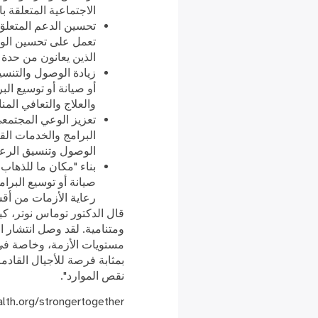
الاجتماعية المتعلقة ب
تحسين الدعم المتعلق 
تعمل على تحسين الوصو
الذين يعانون من حدة
زيادة الوصول والتنسي
أو صيانة أو توسيع ال
والعلاج والتعافي المن
تعزيز الوعي المجتمع
البرامج والخدمات ال
الوصول وتنسيق الرعا
بناء "مكان ما للذهاب
صيانة أو توسيع البرا
رعاية الأزمات من أق
قال الدكتور توماس نوتر، كب
ومتنامية. لقد وصل انتشار ا
مستويات الأزمة، وخاصة في ا
بمثابة فرصة للأجيال القادمة
نقص الموارد".
lth.org/strongertogether.`