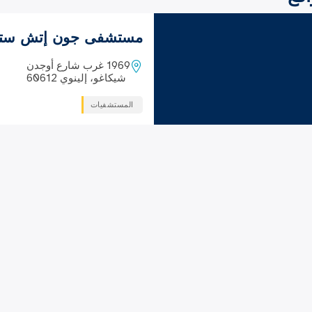
مستشفى جون إتش سترو
1969 غرب شارع أوجدن
شيكاغو، إلينوي 60612
المستشفيات