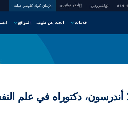
ادفع فواتيري
للمزودين
ماي كوك كاونتي هيلث
خدمات
ابحث عن طبيب
المواقع
انضم
ا أندرسون، دكتوراه في علم الن