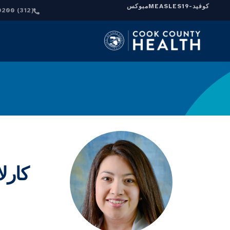
كوفيد-19
MEASLES
مبوكس
(312) 864-0200
كارل