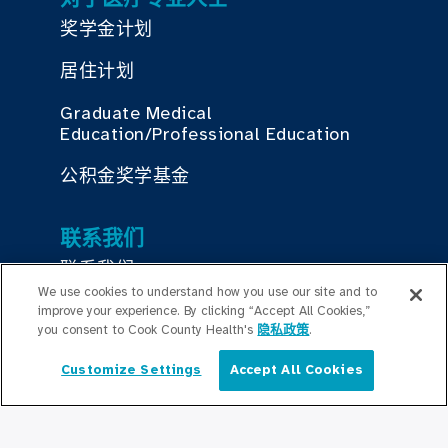
奖学金计划
居住计划
Graduate Medical
Education/Professional Education
公积金奖学基金
联系我们
联系我们
We use cookies to understand how you use our site and to
improve your experience. By clicking “Accept All Cookies,”
you consent to Cook County Health's
隐私政策
.
保持更新
编辑部
Customize Settings
Accept All Cookies
简体中文
新闻稿