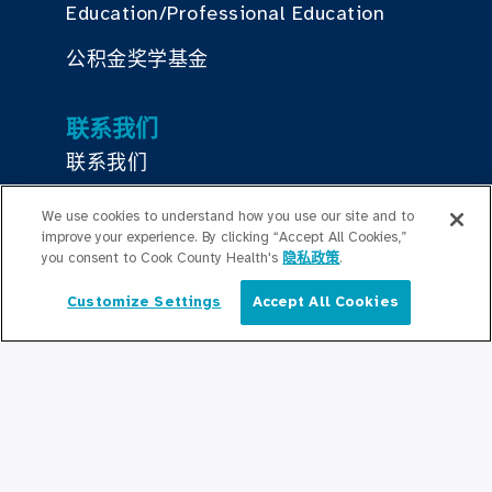
Education/Professional Education
公积金奖学基金
联系我们
联系我们
We use cookies to understand how you use our site and to
保持更新
improve your experience. By clicking “Accept All Cookies,”
you consent to Cook County Health's
隐私政策
.
编辑部
Customize Settings
Accept All Cookies
简体中文
新闻稿
播客
社区关系
与我们联系