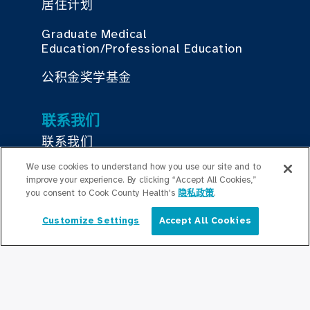
居住计划
Graduate Medical
Education/Professional Education
公积金奖学基金
联系我们
联系我们
We use cookies to understand how you use our site and to
improve your experience. By clicking “Accept All Cookies,”
保持更新
you consent to Cook County Health's
隐私政策
.
编辑部
Customize Settings
Accept All Cookies
简体中文
新闻稿
播客
社区关系