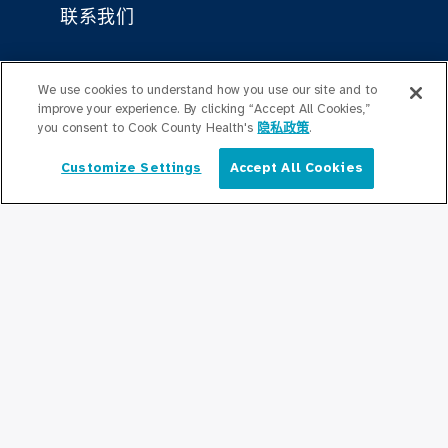
联系我们
保持更新
We use cookies to understand how you use our site and to
improve your experience. By clicking “Accept All Cookies,”
编辑部
you consent to Cook County Health's
隐私政策
.
新闻稿
Customize Settings
Accept All Cookies
简体中文
播客
社区关系
与我们联系