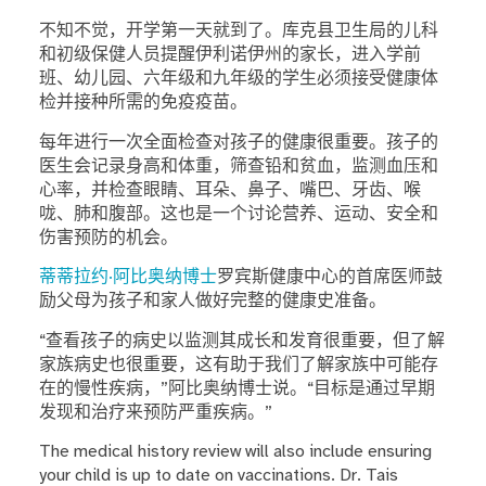
不知不觉，开学第一天就到了。库克县卫生局的儿科
和初级保健人员提醒伊利诺伊州的家长，进入学前
班、幼儿园、六年级和九年级的学生必须接受健康体
检并接种所需的免疫疫苗。
每年进行一次全面检查对孩子的健康很重要。孩子的
医生会记录身高和体重，筛查铅和贫血，监测血压和
心率，并检查眼睛、耳朵、鼻子、嘴巴、牙齿、喉
咙、肺和腹部。这也是一个讨论营养、运动、安全和
伤害预防的机会。
蒂蒂拉约·阿比奥纳博士
罗宾斯健康中心的首席医师鼓
励父母为孩子和家人做好完整的健康史准备。
“查看孩子的病史以监测其成长和发育很重要，但了解
家族病史也很重要，这有助于我们了解家族中可能存
在的慢性疾病，”阿比奥纳博士说。“目标是通过早期
发现和治疗来预防严重疾病。”
The medical history review will also include ensuring
your child is up to date on vaccinations. Dr. Tais