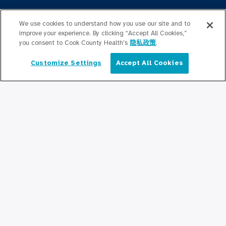
Graduate Medical
Education/Professional Education
We use cookies to understand how you use our site and to
improve your experience. By clicking “Accept All Cookies,”
you consent to Cook County Health's
隐私政策
.
公积金奖学基金
Customize Settings
Accept All Cookies
简体中文
联系我们
联系我们
保持更新
编辑部
新闻稿
播客
社区关系