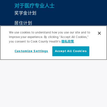
对于医疗专业人士
奖学金计划
居住计划
Graduate Medical
We use cookies to understand how you use our site and to
improve your experience. By clicking “Accept All Cookies,”
Education/Professional Education
you consent to Cook County Health's
隐私政策
.
公积金奖学基金
Customize Settings
Accept All Cookies
简体中文
联系我们
联系我们
保持更新
编辑部
新闻稿