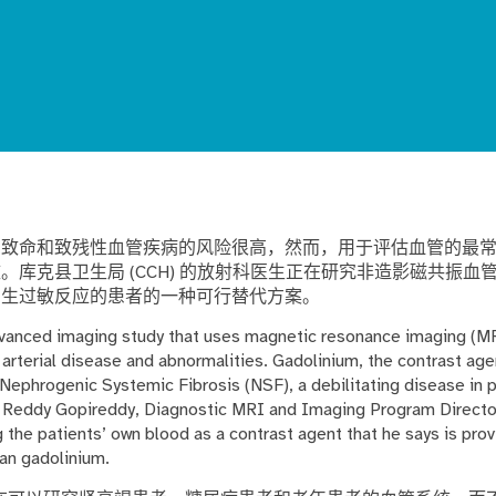
患致命和致残性血管疾病的风险很高，然而，用于评估血管的最
库克县卫生局 (CCH) 的放射科医生正在研究非造影磁共振血管造
产生过敏反应的患者的一种可行替代方案。
dvanced imaging study that uses magnetic resonance imaging (MR
 arterial disease and abnormalities. Gadolinium, the contrast ag
Nephrogenic Systemic Fibrosis (NSF), a debilitating disease in p
 Reddy Gopireddy, Diagnostic MRI and Imaging Program Director
the patients’ own blood as a contrast agent that he says is pro
an gadolinium.