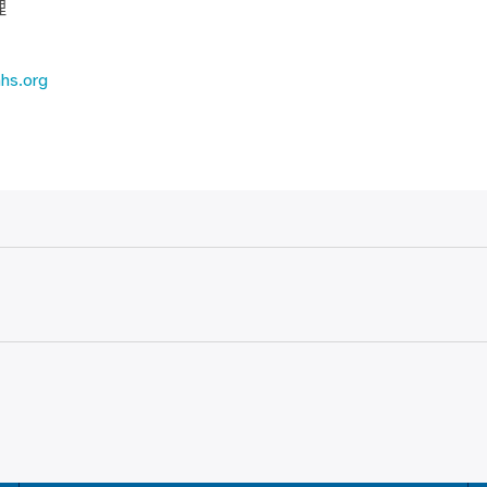
理
hs.org