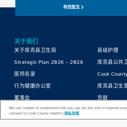
寻找医生
关于我们
关于库克县卫生局
县级护理
Strategic Plan 2026 – 2028
库克县公共
医师名录
Cook County
行为健康办公室
库克县卫生
董事会
贡献
We use cookies to understand how you use our site and to improve your 
人力资源
与库克县卫
consent to Cook County Health's
隐私政策
.
就业计划办公室