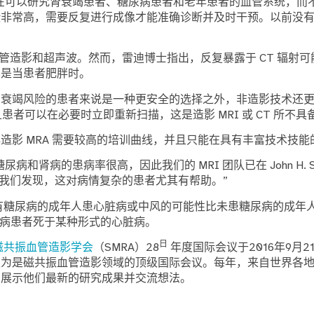
在可以研究肾衰竭患者、糖尿病患者和老年患者的血管系统，而
险非常高，需要反复进行成像才能准确诊断并及时干预。以前没
 血管造影和超声波。然而，雷迪博士指出，反复暴露于 CT 辐射
其是当患者肥胖时。
肾衰竭风险的患者来说是一种更安全的选择之外，非造影技术还
且患者可以在必要时立即重新扫描，这是造影 MRI 或 CT 所不
行非造影 MRA 需要较高的培训曲线，并且只能在具有丰富技术技
和肾病的患病率很高，因此我们的 MRI 团队已在 John H. Stro
“我们发现，这对病情复杂的患者尤其有帮助。”
有糖尿病的成年人患心脏病或中风的可能性比未患糖尿病的成年
上糖尿病患者死于某种形式的心脏病。
日
磁共振血管造影学会
（SMRA）28
年度国际会议于2016年9月2
认为是磁共振血管造影领域的顶级国际会议。每年，来自世界各
，展示他们最新的研究成果并交流想法。