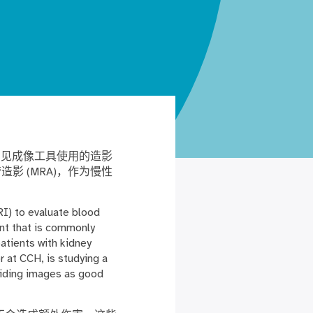
常见成像工具使用的造影
影 (MRA)，作为慢性
I) to evaluate blood
ent that is commonly
atients with kidney
 at CCH, is studying a
viding images as good