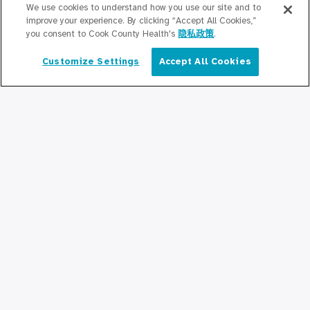
Education/Professional Education
We use cookies to understand how you use our site and to
improve your experience. By clicking “Accept All Cookies,”
公积金奖学基金
you consent to Cook County Health's
隐私政策
.
Customize Settings
Accept All Cookies
简体中文
联系我们
联系我们
保持更新
编辑部
新闻稿
播客
社区关系
与我们联系