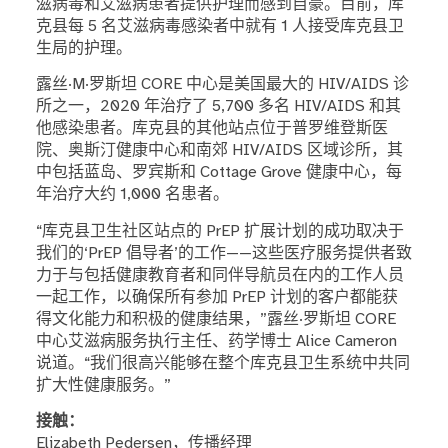
滋病毒和艾滋病患者提供护理而感到自豪。目前，库
克县每 5 名艾滋病毒感染者中就有 1 人接受库克县卫
生局的护理。
露丝·M·罗斯坦 CORE 中心是美国最大的 HIV/AIDS 诊
所之一，2020 年治疗了 5,700 多名 HIV/AIDS 和其
他感染患者。库克县的其他站点位于普罗维登斯医
院、奥斯汀健康中心和南郊 HIV/AIDS 区域诊所，其
中包括蓝岛、罗宾斯和 Cottage Grove 健康中心，每
年治疗大约 1,000 名患者。
“库克县卫生社区站点的 PrEP 扩展计划的成功取决于
我们的‘PrEP 倡导者’的工作——这些医疗服务提供者致
力于与包括健康教育者和同伴导航员在内的工作人员
一起工作，以确保所有参加 PrEP 计划的客户都能获
得文化能力和积极的健康结果，”露丝·罗斯坦 CORE
中心艾滋病服务执行主任、药学博士 Alice Cameron
说道。“我们很高兴能够在整个库克县卫生系统中共同
扩大性健康服务。”
接触：
Elizabeth Pedersen，传播经理