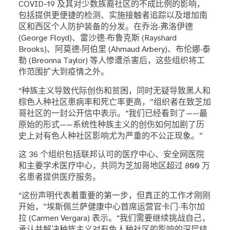
COVID-19 及其对少数族裔社区的不成比例的影响，
包括提供更便捷的检测、实施接触者追踪以及增加南
区和西区个人防护装备的分发。在乔治·弗洛伊德
(George Floyd)、雷沙德·布鲁克斯 (Rayshard
Brooks)、阿莫德·阿伯里 (Ahmaud Arbery)、布伦娜·泰
勒 (Breonna Taylor) 等人惨遭杀害后，这些组织将工
作范围扩大到疫情之外。
“种族主义导致代际创伤和贫困，同时无疑导致黑人和
棕色人种社区患病率和死亡率更高，”组织者在致芝加
哥社区的一封公开信中表示。“我们已经看到了——最
原始的形式——系统性种族主义的创伤如何加剧了历
史上对有色人种社区影响尤为严重的不公正现象。”
这 36 个组织包括联邦认可的医疗中心、安全网医院
和主要学术医疗中心，共同为芝加哥地区超过 800 万
名患者提供医疗服务。
“这份声明代表着重要的第一步，但真正的工作才刚刚
开始，”埃斯佩兰萨健康中心首席运营官卡门·韦尔加
拉 (Carmen Vergara) 表示。“我们需要继续挑战自己，
承认并解决种族主义对有色人种社区的影响的深层结