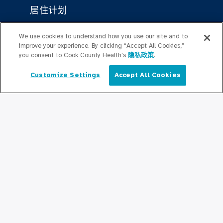
居住计划
Graduate Medical
We use cookies to understand how you use our site and to
Education/Professional Education
improve your experience. By clicking “Accept All Cookies,”
you consent to Cook County Health's
隐私政策
.
公积金奖学基金
Customize Settings
Accept All Cookies
简体中文
联系我们
联系我们
保持更新
编辑部
新闻稿
播客
社区关系