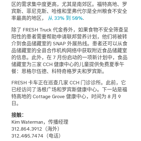
区的需求集中度更高，尤其是南郊区。福特高地、罗
宾斯、菲尼克斯、哈维和里弗代尔是全州粮食不安全
率最高的地区，
从 33% 到 50%
.
除了 FRESH Truck 代金券外，如果食物不安全筛查呈
阳性的患者需要帮助申请联邦营养计划，他们将被转
介到食品储藏室的 SNAP 外展热线。患者还可以从食
品储藏室的全县合作机构网络中获取附近食品储藏室
的信息。此外，在 7 月份启动的一项新计划中，食品
储藏室为三家 CCH 健康中心的儿童提供免费夏季午
餐：恩格尔伍德、科特奇格罗夫和罗宾斯。
FRESH 卡车正在巡查几家 CCH 门诊诊所。此前，它
已经访问了洛根广场和罗宾斯健康中心。下一站是福
特高地的 Cottage Grove 健康中心，时间为 8 月 9
日。
接触：
Kim Waterman，传播经理
312.864.3912（海外）
312.405.7474（电话）