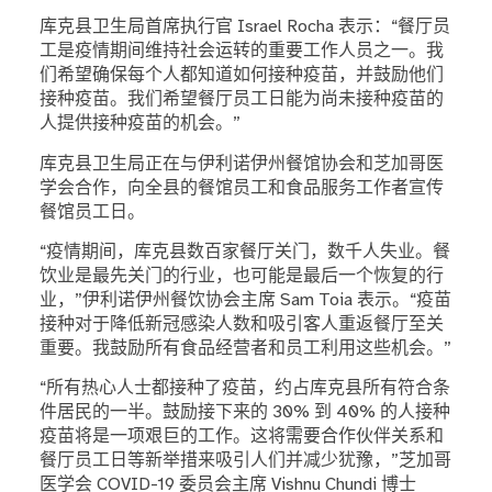
库克县卫生局首席执行官 Israel Rocha 表示：“餐厅员
工是疫情期间维持社会运转的重要工作人员之一。我
们希望确保每个人都知道如何接种疫苗，并鼓励他们
接种疫苗。我们希望餐厅员工日能为尚未接种疫苗的
人提供接种疫苗的机会。”
库克县卫生局正在与伊利诺伊州餐馆协会和芝加哥医
学会合作，向全县的餐馆员工和食品服务工作者宣传
餐馆员工日。
“疫情期间，库克县数百家餐厅关门，数千人失业。餐
饮业是最先关门的行业，也可能是最后一个恢复的行
业，”伊利诺伊州餐饮协会主席 Sam Toia 表示。“疫苗
接种对于降低新冠感染人数和吸引客人重返餐厅至关
重要。我鼓励所有食品经营者和员工利用这些机会。”
“所有热心人士都接种了疫苗，约占库克县所有符合条
件居民的一半。鼓励接下来的 30% 到 40% 的人接种
疫苗将是一项艰巨的工作。这将需要合作伙伴关系和
餐厅员工日等新举措来吸引人们并减少犹豫，”芝加哥
医学会 COVID-19 委员会主席 Vishnu Chundi 博士