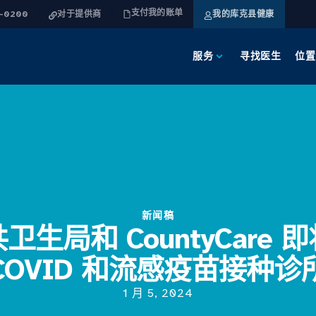
支付我的账单
4-0200
对于提供商
我的库克县健康
服务
寻找医生
位置
新闻稿
生局和 CountyCare
COVID 和流感疫苗接种诊
1 月 5, 2024