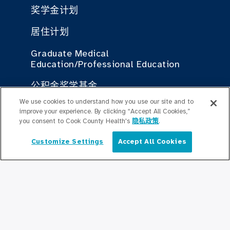
奖学金计划
居住计划
Graduate Medical
Education/Professional Education
公积金奖学基金
We use cookies to understand how you use our site and to
improve your experience. By clicking “Accept All Cookies,”
联系我们
you consent to Cook County Health's
隐私政策
.
联系我们
Customize Settings
Accept All Cookies
简体中文
保持更新
编辑部
新闻稿