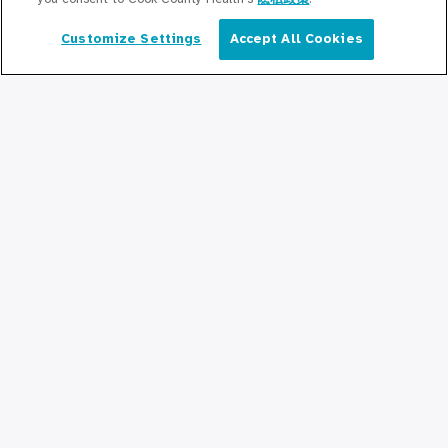
保持更新
Customize Settings
Accept All Cookies
简体中文
编辑部
新闻稿
播客
社区关系
与我们联系