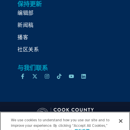
保持更新
编辑部
新闻稿
播客
社区关系
与我们联系
We use cookies to understand how you use our site and to
improve your experience. By clicking “Accept All Cookies,”
Copyright © 2026 Cook County Health. All Rights Reserved.