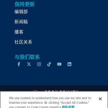
保持更新
编辑部
新闻稿
播客
社区关系
与我们联系
We use cookies to understand how you use our site and to
improve your experience. By clicking “Accept All Cookies,”
you consent to Cook County Health's
隐私政策
.
Copyright © 2026 Cook County Health. All Rights Reserved.