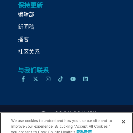
保持更新
编辑部
新闻稿
播客
社区关系
与我们联系
We use cookies to understand how you use our site and to
improve your experience. By clicking “Accept All Cookies,”
you consent to Cook County Health's
隐私政策
.
Copyright © 2026 Cook County Health. All Rights Reserved.