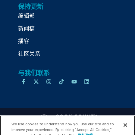
保持更新
编辑部
新闻稿
播客
社区关系
与我们联系
We use cookies to understand how you use our site and to
improve your experience. By clicking “Accept All Cookies,”