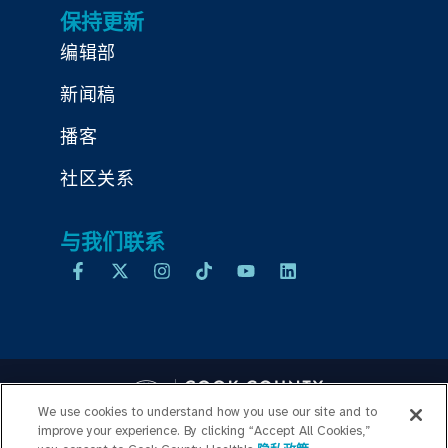
保持更新
编辑部
新闻稿
播客
社区关系
与我们联系
We use cookies to understand how you use our site and to
improve your experience. By clicking “Accept All Cookies,”