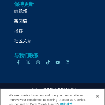
保持更新
编辑部
新闻稿
播客
社区关系
与我们联系
We use cookies to understand how you use our site and to
improve your experience. By clicking “Accept All Cookies,”
you consent to Cook County Health's
隐私政策
.
Copyright © 2026 Cook County Health. All Rights Reserved.