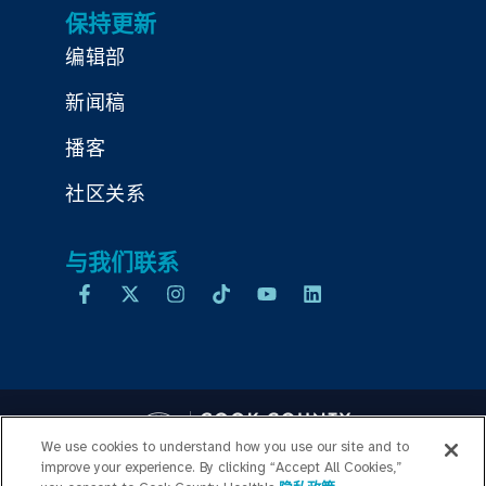
保持更新
编辑部
新闻稿
播客
社区关系
与我们联系
We use cookies to understand how you use our site and to
improve your experience. By clicking “Accept All Cookies,”