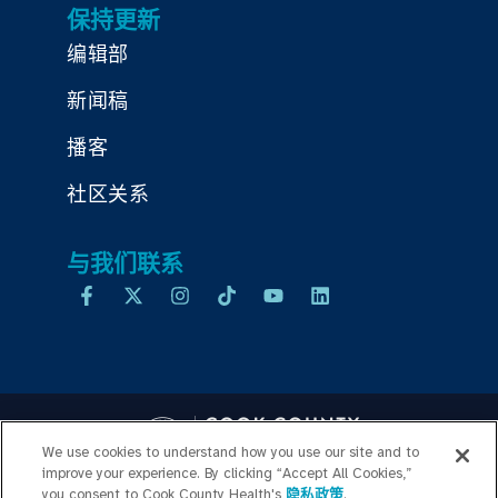
保持更新
编辑部
新闻稿
播客
社区关系
与我们联系
We use cookies to understand how you use our site and to
improve your experience. By clicking “Accept All Cookies,”
you consent to Cook County Health's
隐私政策
.
Copyright © 2026 Cook County Health. All Rights Reserved.