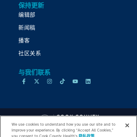
保持更新
编辑部
新闻稿
播客
社区关系
与我们联系
We use cookies to understand how you use our site and to
improve your experience. By clicking “Accept All Cookies,”
you consent to Cook County Health's
隐私政策
.
Copyright © 2026 Cook County Health. All Rights Reserved.