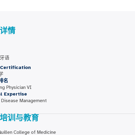
详情
牙语
Certification
学
排名
ng Physician VI
al Expertise
c Disease Management
培训与教育
illen College of Medicine