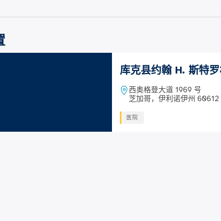
置
库克县约翰 H. 斯特
西奥格登大道 1969 号
芝加哥，伊利诺伊州 60612
医院