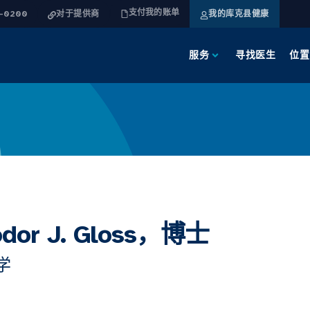
支付我的账单
4-0200
对于提供商
我的库克县健康
服务
寻找医生
位置
odor J. Gloss，博士
学